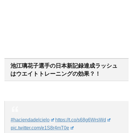
池江璃花子選手の日本新記録達成ラッシュ
はウエイトトレーニングの効果？！
#haciendadelcielo
https://t.co/s68g6WrsWd
pic.twitter.com/e1S8r4mT0e