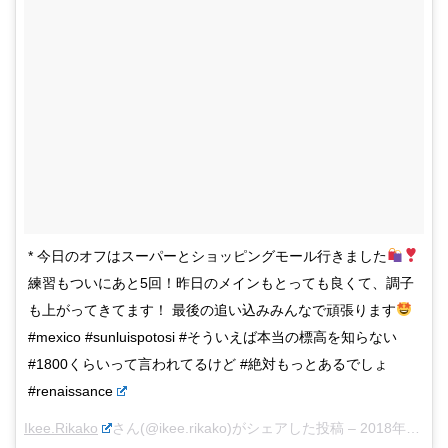
* 今日のオフはスーパーとショッピングモール行きました
練習もついにあと5回！昨日のメインもとっても良くて、調子
も上がってきてます！ 最後の追い込みみんなで頑張ります
#mexico #sunluispotosi #そういえば本当の標高を知らない
#1800くらいって言われてるけど #絶対もっとあるでしょ
#renaissance
Ikee.Rikako
さん(@ikee.rikako)がシェアした投稿 –
2018年 3月月8日午後3時44分PST