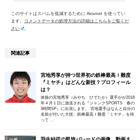
このサイトはスパムを低減するために Akismet を使ってい
ます。
コメントデータの処理方法の詳細はこちらをご覧くだ
さい
。
関連記事
宮地秀享が持つ世界初の鉄棒最高Ｉ難度
『ミヤチ』はどんな新技？プロフィール
は？
体操の宮地秀享（みやち ひでたか）選手がが2018
年４月１日に放送される『ジャンクSPORTS 春の
3時間SP』に出演します。 宮地選手はなんと自分の
名前が付いた大技、鉄棒最高Ｉ難度「ミヤチ」を持
って …
羽生結弦の凱旋パレードの画像、動画ま