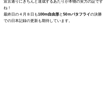
宣言通りにきちんと達成するあたりが本物の実力の証です
ね！
最終日の４月８日も
100m自由形
と
50ｍバタフライ
の決勝
での日本記録の更新も期待しています。