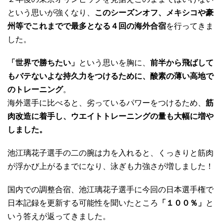
という思いが強くなり、
このシーズンオフ、メキシコや豪
州等でこれまでで最多となる４回の海外合宿
を行ってきま
した。
「世界で勝ちたい」
という思いを胸に、
前半から飛ばして
もバテないよな持久力をつけるために、酸素の薄い高地で
のトレーニング
。
海外選手に比べると、劣っているパワーをつけるため、
筋
肉改造に着手し、ウエイトトレーニングの量も大幅に増や
しました。
池江璃花子選手の二の腕は力を入れると、くっきりと筋肉
が浮かび上がるまでになり、泳ぎも力強さが増しました！
国内での調整合宿、池江璃花子選手に今回の日本選手権で
日本記録を更新する可能性を聞いたところ
「１００％」
と
いう答えが返ってきました。