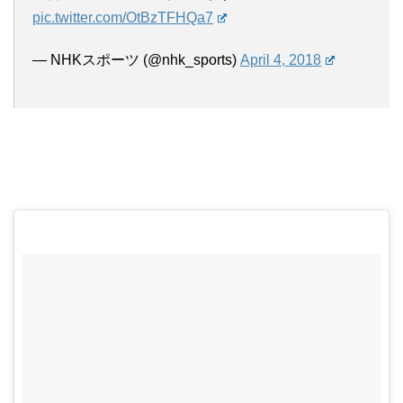
pic.twitter.com/OtBzTFHQa7
— NHKスポーツ (@nhk_sports)
April 4, 2018