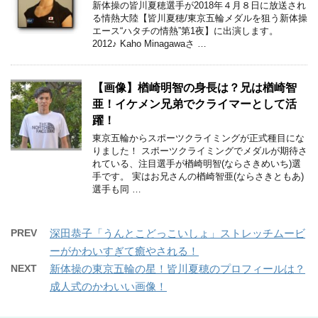
新体操の皆川夏穂選手が2018年４月８日に放送され
る情熱大陸【皆川夏穂/東京五輪メダルを狙う新体操
エース“ハタチの情熱”第1夜】に出演します。
2012♪ Kaho Minagawaさ …
【画像】楢崎明智の身長は？兄は楢崎智
亜！イケメン兄弟でクライマーとして活
躍！
東京五輪からスポーツクライミングが正式種目にな
りました！ スポーツクライミングでメダルが期待さ
れている、注目選手が楢崎明智(ならさきめいち)選
手です。 実はお兄さんの楢崎智亜(ならさきともあ)
選手も同 …
PREV
深田恭子「うんとこどっこいしょ」ストレッチムービ
ーがかわいすぎて癒やされる！
NEXT
新体操の東京五輪の星！皆川夏穂のプロフィールは？
成人式のかわいい画像！