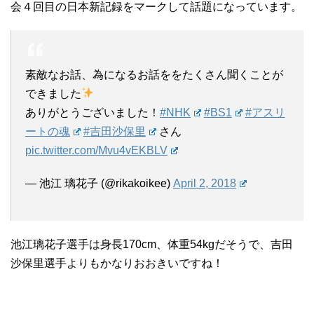
会４回目の日本新記録をマークして話題になっています。
素敵なお話、為になるお話ををたくさん聞くことが
できました
ありがとうございました！
#NHK
#BS1
#アスリ
ートの魂
#吉田沙保里
さん
pic.twitter.com/Mvu4vEKBLV
— 池江 璃花子 (@rikakoikee)
April 2, 2018
池江璃花子選手は身長170cm、体重54kgだそうで、吉田
沙保里選手よりもかなりおおきいですね！