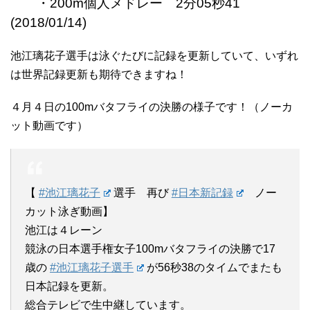
・200m個人メドレー 2分05秒41
(2018/01/14)
池江璃花子選手は泳ぐたびに記録を更新していて、いずれ
は世界記録更新も期待できますね！
４月４日の100mバタフライの決勝の様子です！（ノーカ
ット動画です）
【
#池江璃花子
選手 再び
#日本新記録
ノー
カット泳ぎ動画】
池江は４レーン
競泳の日本選手権女子100mバタフライの決勝で17
歳の
#池江璃花子選手
が56秒38のタイムでまたも
日本記録を更新。
総合テレビで生中継しています。