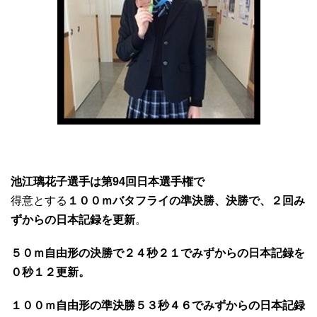
池江璃花子選手は第94回日本選手権で
得意とする
１００ｍバタフライの準決勝、決勝で、２回み
ずからの日本記録を更新
。
５０ｍ自由形の決勝で２４秒２１でみずからの日本記録を
０秒１２更新。
１００ｍ自由形の準決勝５３秒４６でみずからの日本記録