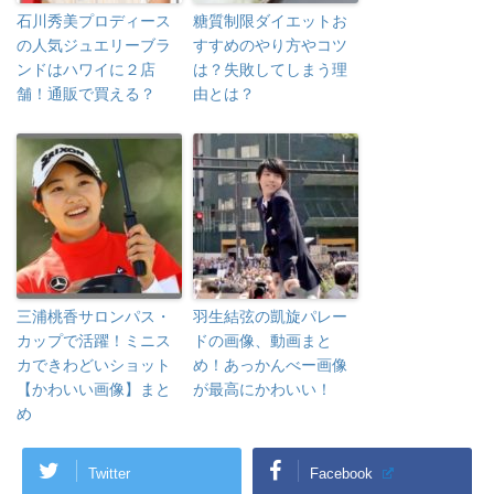
石川秀美プロディース
糖質制限ダイエットお
の人気ジュエリーブラ
すすめのやり方やコツ
ンドはハワイに２店
は？失敗してしまう理
舗！通販で買える？
由とは？
三浦桃香サロンパス・
羽生結弦の凱旋パレー
カップで活躍！ミニス
ドの画像、動画まと
カできわどいショット
め！あっかんべー画像
【かわいい画像】まと
が最高にかわいい！
め
Twitter
Facebook