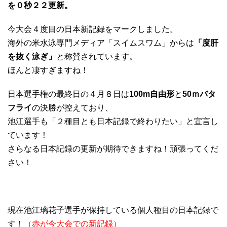
を０秒２２更新。
今大会４度目の日本新記録をマークしました。
海外の米水泳専門メディア「スイムスワム」からは
「度肝
を抜く泳ぎ」
と称賛されています。
ほんと凄すぎますね！
日本選手権の最終日の４月８日は
100m自由形
と
50ｍバタ
フライ
の決勝が控えており、
池江選手も「２種目とも日本記録で終わりたい」と宣言し
ています！
さらなる日本記録の更新が期待できますね！頑張ってくだ
さい！
現在池江璃花子選手が保持している個人種目の日本記録で
す！
（赤が今大会での新記録）