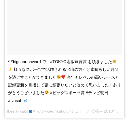
* #bigsportsaward で、#TOKYO応援宣言賞 を頂きました
様々なスポーツで活躍される沢山の方々と素晴らしい時間
を過ごすことができました
今年もレベルの高いレースと
記録更新を目指して更に頑張りたいと改めて思いました！あり
がとうございました
#ビッグスポーツ賞 #テレビ朝日
#tvasahi
Ikee.Rikako
さん(@ikee.rikako)がシェアした投稿 –
2018年 1月月11日午前5時06分PST