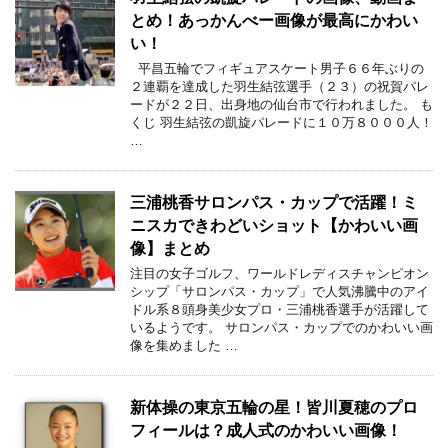
とめ！あっかんべー画像が最高にかわい
い！
平昌五輪でフィギュアスケート男子６６年ぶりの
２連覇を達成した羽生結弦選手（２３）の祝賀パレ
ードが２２日、出身地の仙台市で行われました。 も
くじ 羽生結弦の凱旋パレードに１０万８０００人！
…
三浦桃香サロンパス・カップで活躍！ミ
ニスカできわどいショット【かわいい画
像】まとめ
注目の女子ゴルフ、ワールドレディスチャンピオン
シップ「サロンパス・カップ」で人気沸騰中のアイ
ドル系８頭身美少女プロ・三浦桃香選手が活躍して
いるようです。 サロンパス・カップでのかわいい画
像を集めました …
新体操の東京五輪の星！皆川夏穂のプロ
フィールは？成人式のかわいい画像！