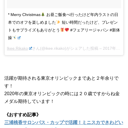
* Merry Christmas
お昼ご飯食べ行ったけど年内ラストの日
本でのオフを楽しめました
短い時間だったけど、プレゼン
トもサプライズもありがとう
#フェアリージャパン #新体
操
Ikee.Rikako
さん(@ikee.rikako)がシェアした投稿 –
2017年12月月24日午前2時16分PST
活躍が期待される東京オリンピックまであと２年余りで
す！
2020年の東京オリンピックの時には２０歳ですからね金
メダル期待しています！
《おすすめ記事》
三浦桃香サロンパス・カップで活躍！ミニスカできわどい