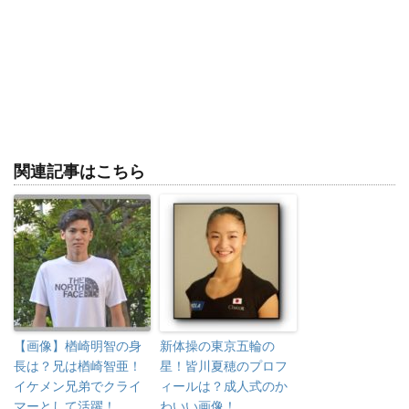
関連記事はこちら
【画像】楢崎明智の身
新体操の東京五輪の
長は？兄は楢崎智亜！
星！皆川夏穂のプロフ
イケメン兄弟でクライ
ィールは？成人式のか
マーとして活躍！
わいい画像！