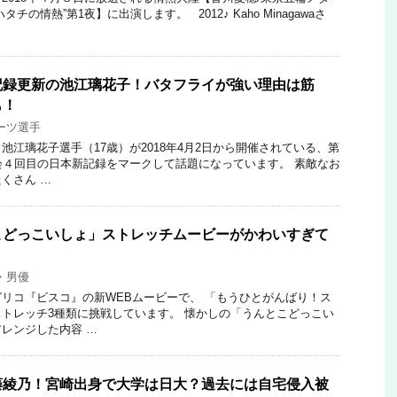
チの情熱”第1夜】に出演します。 2012♪ Kaho Minagawaさ
記録更新の池江璃花子！バタフライが強い理由は筋
も！
ーツ選手
池江璃花子選手（17歳）が2018年4月2日から開催されている、第
会４回目の日本新記録をマークして話題になっています。 素敵なお
くさん …
こどっこいしょ」ストレッチムービーがかわいすぎて
・男優
リコ『ビスコ』の新WEBムービーで、 「もうひとがんばり！ス
トレッチ3種類に挑戦しています。 懐かしの「うんとこどっこい
レンジした内容 …
藤綾乃！宮崎出身で大学は日大？過去には自宅侵入被