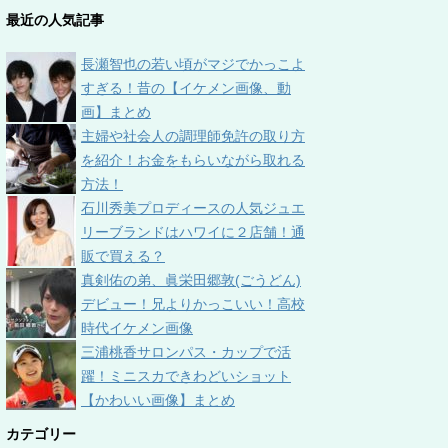
最近の人気記事
長瀬智也の若い頃がマジでかっこよ
すぎる！昔の【イケメン画像、動
画】まとめ
主婦や社会人の調理師免許の取り方
を紹介！お金をもらいながら取れる
方法！
石川秀美プロディースの人気ジュエ
リーブランドはハワイに２店舗！通
販で買える？
真剣佑の弟、眞栄田郷敦(ごうどん)
デビュー！兄よりかっこいい！高校
時代イケメン画像
三浦桃香サロンパス・カップで活
躍！ミニスカできわどいショット
【かわいい画像】まとめ
カテゴリー