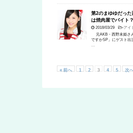
第2のまゆゆだっ
は焼肉屋でバイト
2018/03/29
-
アイ
元AKB・西野未姫さん
ですかSP」にゲスト出
…
« 前へ
1
2
3
4
5
次へ