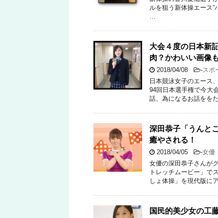
ルを狙う新体操エース“ハタ
…
大会４度の日本新
肉？かわいい画像
2018/04/08
-
スポ
日本競泳女子のエース、
94回日本選手権で今大
話、為になるお話ををた
深田恭子「うんと
癒やされる！
2018/04/05
-
女優
女優の深田恭子さんがグ
トレッチムービー」でス
しょ体操」を現代版にア
国民的美少女の工