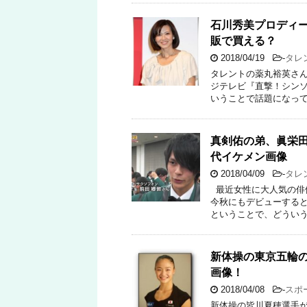
石川秀美プロディ
販で買える？
2018/04/19
-
タレ
タレントの薬丸裕英さん
ジテレビ『直撃！シンソ
いうことで話題になってい
真剣佑の弟、眞栄田
代イケメン画像
2018/04/09
-
タレ
最近女性に大人気の俳
今秋にもデビューすると
ということで、どういう
新体操の東京五輪
画像！
2018/04/08
-
スポ
新体操の皆川夏穂選手が