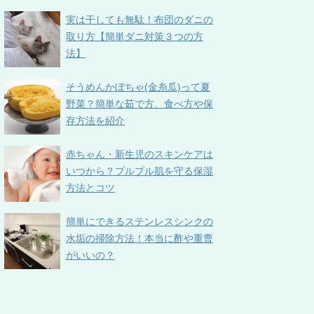
実は干しても無駄！布団のダニの
取り方【簡単ダニ対策３つの方
法】
そうめんかぼちゃ(金糸瓜)って夏
野菜？簡単な茹で方、食べ方や保
存方法を紹介
赤ちゃん・新生児のスキンケアは
いつから？プルプル肌を守る保湿
方法とコツ
簡単にできるステンレスシンクの
水垢の掃除方法！本当に酢や重曹
がいいの？