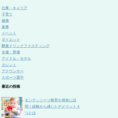
仕事・キャリア
子育て
健康
家事
イベント
ダイエット
酵素ドリンクファスティング
女優・男優
アイドル・モデル
タレント
アナウンサー
スポーツ選手
最近の投稿
モンテッソーリ教育を簡単に説
明！経験から感じたデメリット４
つとは