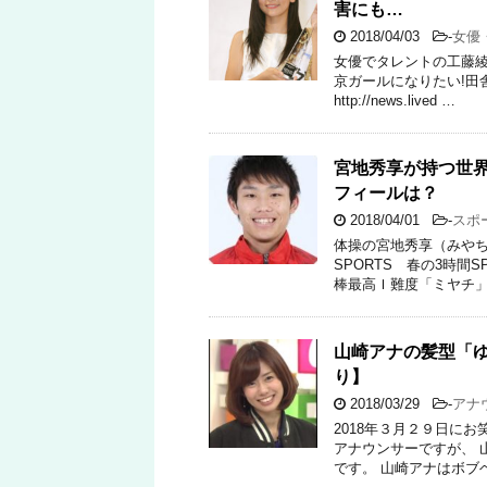
害にも…
2018/04/03
-
女優
女優でタレントの工藤綾
京ガールになりたい!田
http://news.lived …
宮地秀享が持つ世
フィールは？
2018/04/01
-
スポ
体操の宮地秀享（みやち
SPORTS 春の3時
棒最高Ｉ難度「ミヤチ」
山崎アナの髪型「
り】
2018/03/29
-
アナ
2018年３月２９日に
アナウンサーですが、 
です。 山崎アナはボブ