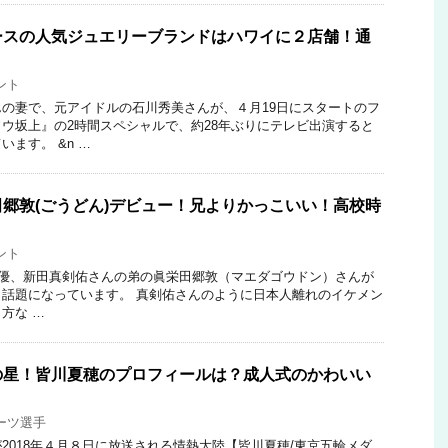
ースの人気ジュエリーブランドはハワイに２店舗！通
ント
の妻で、元アイドルの石川秀美さんが、４月19日にスタートのフ
ウ坂上』の2時間スペシャルで、約28年ぶりにテレビ出演すると
ます。 &n …
郷敦(ごうどん)デビュー！兄よりかっこいい！高校時
ント
優、新田真剣佑さんの弟の眞栄田郷敦（マエダゴウドン）さんが
話題になっています。 真剣佑さんのように日本人離れのイケメン
方な …
の星！皆川夏穂のプロフィールは？成人式のかわいい
ーツ選手
2018年４月８日に放送される情熱大陸【皆川夏穂/東京五輪メダ