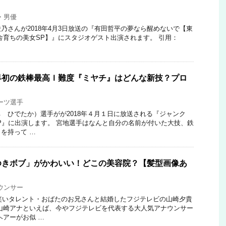
・男優
乃さんが2018年4月3日放送の『有田哲平の夢なら醒めないで【東
舎育ちの美女SP】』にスタジオゲスト出演されます。 引用：
界初の鉄棒最高Ｉ難度『ミヤチ』はどんな新技？プロ
ーツ選手
 ひでたか）選手がが2018年４月１日に放送される『ジャンク
間SP』に出演します。 宮地選手はなんと自分の名前が付いた大技、鉄
を持って …
ゆきボブ」がかわいい！どこの美容院？【髪型画像あ
ウンサー
お笑いタレント・おばたのお兄さんと結婚したフジテレビの山崎夕貴
山崎アナといえば、今やフジテレビを代表する大人気アナウンサー
ヘアーがお似 …