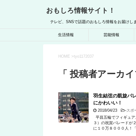
おもしろ情報サイト！
テレビ、SNSで話題のおもしろ情報をお届けし
生活情報
芸能情報
HOME
>
tyo1172037
「 投稿者アーカイブ：
羽生結弦の凱旋パ
にかわいい！
2018/04/23
-
スポ
平昌五輪でフィギュア
３）の祝賀パレードが２
に１０万８０００人！「S